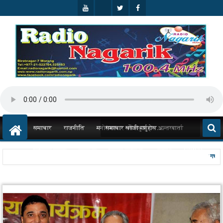
Goog
Yout
Twitt
Face
Le+
Ube
Er
Boo
K
समाचार
राजनीति
मनोरंजन
खेलकुद
अन्तरबार्ता
विचित्र संसार
स्वास्थ्य
विज्ञान प्रविधी
अपराध
VIDEO
दोस्रो चरणमा हुन नसक्ने स्थानमा तेस्रो चरणमा निर्वाचन हुने : उपप्रधान मन्त्री गच्छदार 
6:19 PM
विश्व रक्तदाता दिवस पारेर विराटनगरमा रक्तदानकाे कार्यक्रम आयाेजना ।
5:58 PM
7:08 PM
ENGLISH
STAFF PROFILE