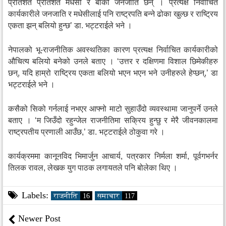
प्रतिशत प्रतिशत मधेसी र बाँकी जनजाति छन् । प्रत्यक्ष निर्वाचित
कार्यकारीले जनजाति र मधेसीलाई पनि राष्ट्रपति बन्ने ढोका खुल्छ र राष्ट्रिय
एकता झन् बलियो हुन्छ’ डा. भट्टराईले भने ।
नेपालको भू-राजनीतिक अवस्थतिका कारण प्रत्यक्ष निर्वाचित कार्यकारीको
औचित्य बलियो बनेको उनले बताए । ‘उत्तर र दक्षिणमा विशाल छिमेकीहरु
छन्, यदि हाम्रो राष्ट्रिय एकता बलियो भएन भएन भने उनीहरुले हेप्छन्,’ डा
भट्टराईले भने ।
कसैको सिको गर्नलाई नभएर आफ्नो माटो सुहाउँदो व्यवस्थामा जानुपर्ने उनले
बताए । ‘म जिउँदो रहुन्जेल राजनीतिमा सक्रिय हुन्छु र मेरै जीवनकालमा
राष्ट्रपतीय प्रणाली आउँछ,’ डा. भट्टराईले ठोकुवा गरे ।
कार्यक्रममा कानूनविद भिमार्जुन आचार्य, पत्रकार निर्मला शर्मा, पूर्वगभर्नर
तिलक रावल, लेखक युग पाठक लगायतले पनि बोलेका थिए ।
Labels:
राजनीति
16
समाचार
117
Newer Post