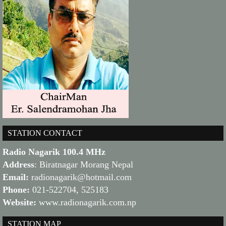
STATION CONTACT
Radio Nagarik 100.4 MHz
Address
: Biratnagar Morang Nepal
Email:
radionagarik@hotmail.com
Phone:
021-522704, 525183
Website:
www.radionagarik.com.np
STATION MAP