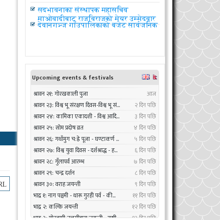
06
Sep
सदभावनाका संस्थापक महासचिव
2017
माओवादीबाट राजविराजको मेयर उम्मेदवार
देवानगञ्ज गाँउपालिकाको बजेट सार्वजनिक
RL