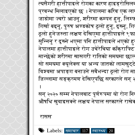
त्यसैगरी हात्तीपाइले रोगका कारण हाइड्रोसिल
प्रबन्ध मिलाइएको छ । नेपालमा करिब एक ला
जाडोमा ज्वरो आउनु, शरीरमा कम्पन हुनु, लिम्फ 
गिर्खा बढ्नु, पुरुष अण्डकोष ठूलो हुनु, दुख्नु
ठूलो हुनेजस्ता लक्षण देखिएमा हात्तीपाइले 
सुन्निनु र दुख्ने भएमा पनि हात्तीपाइले भएको 
नेपालमा हात्तीपाइले रोग उचेरेचिया काँक्र
मान्छेको शरीरमा खासगरी रातिको समयमा छालाम
सो समयमा क्यूलेक्स या अन्य जातको लामखुट्ट
विश्वमा अपाङ्ग बनाउने सबैभन्दा ठूलो रोग म
जिल्लामा सङ्क्रमण देखिएपछि सरकारले सन् २०
।
सन् २०२० सम्म नेपालबाट पूर्णरूपमा यो रोग नि
औषधि खुवाइसक्ने लक्ष्य नेपाल सरकारले राखे
रासस
Labels:
समाचार
117
स्वास्थ्य
20