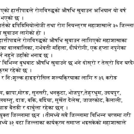
 आएको हात्तीपाइले रोगविरुद्धको औषधि खुवाउन अभियान यो वर्ष
े भएको छ ।
न्तगर्तको इपिडिमियोलोजी तथा रोग नियन्त्रण महाशाखाले ३० जिल्ल
 खुवाउन लागेको हो ।
 हात्तीपाइले रोगविरुद्धको औषधि खुवाउन लागिएको महाशाखाका
िका बालबालिका, गर्भवती महिला, दीर्घरोगी, एक हप्ता नपुगेका
्न नहुने उहाँको भनाइ छ ।
विभिन्न बुथबाट औषधि खुवाउने छ भने दोस्रो र तेस्रो दिन घरद
यक्रम रहेको छ ।
्ने र निःशुल्क हाइड्रोसिल शल्यक्रियाका लागि रु ३६ करोड
, झापा,मोरङ, सुनसरी, धनकुटा, भोजपुर,तेह्रथुम, उदयपुर,
स्तु, दाङ, बाँके, बर्दिया, सुर्खेत दैलेख, जाजरकोट, कैलाली,
ाङ बैतडी र दार्चुला रहेका छन् ।
युक्त जिल्लामा छन । तीमध्ये सबै जिल्लामा विभिन्न चरणमा गरी
्ये ३१ वटा जिल्लाका कार्यक्रम समाप्त भइसकेको महाशाखाले