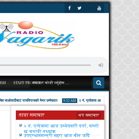
Goog
Face
Twitt
Yout
Le+
Boo
Er
Ube
K
ISH
STAFF PROFILE
ओवादीबाट राजविराजको मेयर उम्मेदवार
२ नं. प्रदेशमा आज उम्मेदवारी दर्ता, यस्तो छ चुनावी 
9:52 AM
ताजा समाचार
थप समाचार
प्रदिपको खड्काको हिरोइन बन्न चाहन्छिन्
२ नं. प्रदेशमा आज उम्मेदवारी दर्ता, यस्तो
रसना
छ चुनावी तथ्यांक
उपप्रधानमन्त्री महरा आज चीन जाँदै