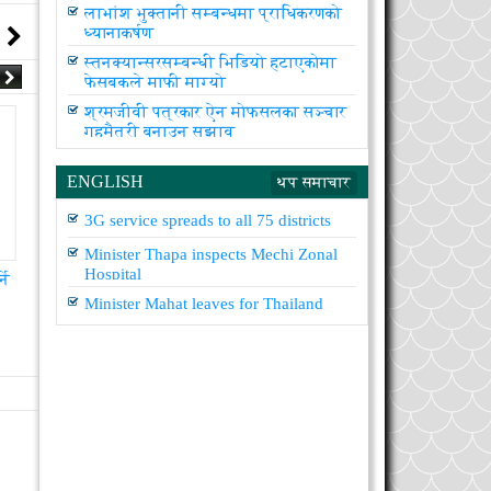
लाभांश भुक्तानी सम्बन्धमा प्राधिकरणको
ध्यानाकर्षण
स्तनक्यान्सरसम्बन्धी भिडियो हटाएकोमा
फेसबुकले माफी माग्यो
श्रमजीवी पत्रकार ऐन मोफसलका सञ्चार
गृहमैत्री बनाउन सुझाव
ENGLISH
थप समाचार
10
3G service spreads to all 75 districts
09
Dec
Nov
2016
2016
Minister Thapa inspects Mechi Zonal
Hospital
सामुदायिक स्वास्थ्य सेवालाई प्रभावकारी
झाडापखालाबाट एकको मृत्य
बनाइनुपर्ने
Minister Mahat leaves for Thailand
Unknown
11/9/2016
Unknown
12/10/2016