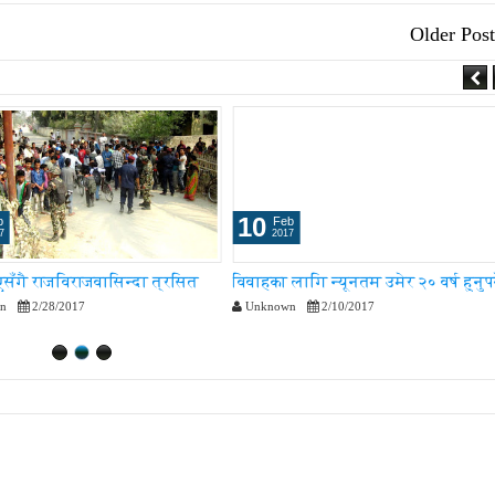
Older Post
03
b
Sep
7
2017
ागि न्यूनतम उमेर २० वर्ष हुनुपर्ने
किन आउँछ पटक-पटक पिसाब ? यस्तो छ
कारण
n
2/10/2017
Unknown
9/3/2017