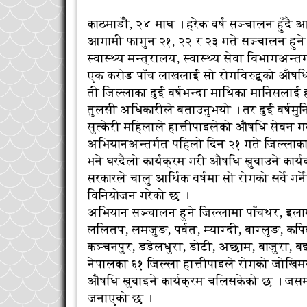
काठमाडौँ, २४ माघ । हरेक वर्ष सञ्चालन हुँदै
आगामी फागुन २१, २२ र २३ गते सञ्चालन हुन
स्वास्थ्य मन्त्रालय, स्वास्थ्य सेवा विभागअ
एक करोड पाँच लाखलाई सो रोगविरुद्वको औषधि
ती जिल्लाका दुई वर्षभन्दा माथिका मानिसलाई
तुलसी अधिकारीले बताउनुभयो । तर दुई वर्षमुन
सुत्केरी महिलाले हात्तीपाइलेको औषधि सेवन गर
अभियानअन्तर्गत पहिलो दिन २१ गते जिल्लाका 
भने घरदैलो कार्यक्रम गरी औषधि खुवाउने कार्
सरकारले चालु आर्थिक वर्षमा सो रोगको सर्वे गर
विनियोजन गरेको छ ।
अभियान सञ्चालन हुने जिल्लामा पाँचथर, इलाम
ललितप, लमजुङ, पर्वत, म्याग्दी, बाग्लुङ, कपिलव
कञ्चनपुर, डडेलधुरा, डोटी, अछाम, बाजुरा, बझ
नेपालका ६१ जिल्ला हात्तीपाइले रोगको जोखिम
औषधि खुवाइने कार्यक्रम चलिसकेको छ । जसमध
जनाएको छ ।