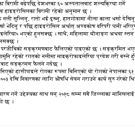
का बिरामी बढेपछि देशभरका ६० अस्पतालबाट शल्यक्रिया गर्ने
ख हाइड्रोसिलका बिरामी रहेको अनुमान छ ।
नली सुन्निनु, रातो भई दुख्नु, हातगोडामा नीला काला धर्सा देखिनु
, गिर्खा भेटिनु र पछि हाइड्रोसिल अर्थात् अण्डकोष वरिपरी पानी भरिए
९फाइलेरिया० भएको हुनसक्छ । साथै, महिलामा यौनाङ्ग अथवा स्तन
हुनसक्छ ।
ाफ्टि परजीविको सङ्क्रमणबाट फैलिएको पाइएको छ । सङ्क्रमित भ
ुनि रहेको रगतको नलीमा माइक्रोफाइलेरिया प्रवेश गरी बस्ने हु
ेबाट सङ्क्रमण फैलने गर्दछ ।
ानिएको हात्तीपाइले रोगका रूपमा चिनिएको यो रोगको नेपालका ६१
०३ देखि निवारणका लागि औषधि सेवन गराउने कार्य सुरु गरेको थ
वारण गर्ने उद्देश्यका साथ सन् २०१८ सम्म सबै जिल्लाका मानिसलाई
को छ ।