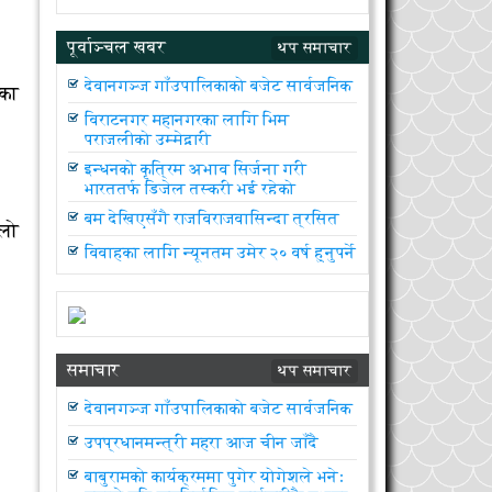
पूर्वाञ्चल खबर
थप समाचार
देवानगञ्ज गाँउपालिकाको बजेट सार्वजनिक
ाका
विराटनगर महानगरका लागि भिम
पराजुलीको उम्मेद्वारी
इन्धनको कृत्रिम अभाव सिर्जना गरी
भारततर्फ डिजेल तस्करी भई रहेको
न्यौपानेको आरोप
बम देखिएसँगै राजविराजवासिन्दा त्रसित
ैलो
विवाहका लागि न्यूनतम उमेर २० वर्ष हुनुपर्ने
समाचार
थप समाचार
देवानगञ्ज गाँउपालिकाको बजेट सार्वजनिक
उपप्रधानमन्त्री महरा आज चीन जाँदै
बाबुरामको कार्यक्रममा पुगेर योगेशले भनेः