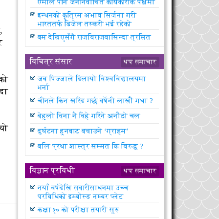
एमाले पनि जननिर्वाचित कार्यकारीकै पक्षमा
इन्धनको कृत्रिम अभाव सिर्जना गरी
भारततर्फ डिजेल तस्करी भई रहेको
,
न्यौपानेको आरोप
बम देखिएसँगै राजविराजवासिन्दा त्रसित
र
विचित्र संसार
थप समाचार
एको
जब पिज्जाले दिलायो विश्वविद्यालयमा
भर्ना
ँदा
चीनले किन खरिद गर्छ वर्षेनी लाखौँ गधा ?
बेहुलो विना नै बिहे गरिने अनौठो चल
ियो
दुर्घटना हुनबाट बचाउने ‘ग्राहम’
बलि प्रथा शास्त्र सम्मत कि विरुद्ध ?
विज्ञान प्रविधी
थप समाचार
नयाँ वर्षदेखि सवारीसाधनमा उच्च
प्रविधिको इम्बोस्ड नम्बर प्लेट
कक्षा १० को परीक्षा तयारी सुरु