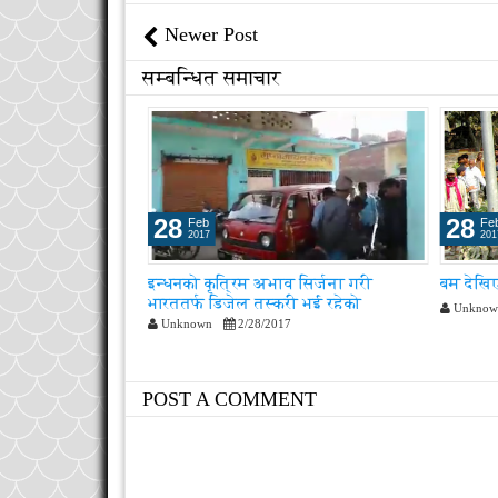
Newer Post
सम्बन्धित समाचार
28
10
Feb
Fe
2017
201
 सिर्जना गरी
बम देखिएसँगै राजविराजवासिन्दा त्रसित
विवाहका ल
ी भई रहेको
Unknown
2/28/2017
Unknow
POST A COMMENT