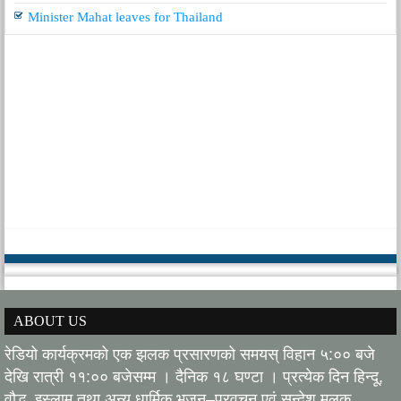
Minister Mahat leaves for Thailand
ABOUT US
रेडियो कार्यक्रमको एक झलक प्रसारणको समयस् विहान ५:०० बजे
देखि रात्री ११:०० बजेसम्म । दैनिक १८ घण्टा । प्रत्येक दिन हिन्दू,
वौद्ध, इस्लाम तथा अन्य धार्मिक भजन–प्रवचन एवं सन्देश मुलक