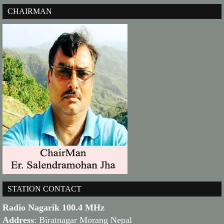
CHAIRMAN
STATION CONTACT
Radio Nagarik 100.4 MHz
Address
: Biratnagar Morang Nepal