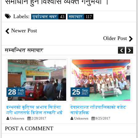
समाधान हुने विश्वास व्यक्त गर्नुभयो ।
Labels:
पूर्वाञ्चल खबर
43
समाचार
117
Newer Post
Older Post
सम्बन्धित समाचार
28
25
Feb
Sep
2017
2017
इन्धनको कृत्रिम अभाव सिर्जना
देवानगञ्ज गाँउपालिकाको बजेट
उ
गरी भारततर्फ डिजेल तस्करी भई
सार्वजनिक
जा
रहेको न्यौपानेको आरोप
Unknown
2/28/2017
Unknown
9/25/2017
POST A COMMENT