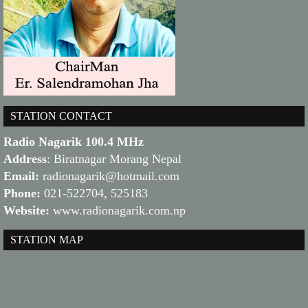
STATION CONTACT
Radio Nagarik 100.4 MHz
Address
: Biratnagar Morang Nepal
Email:
radionagarik@hotmail.com
Phone:
021-522704, 525183
Website:
www.radionagarik.com.np
STATION MAP