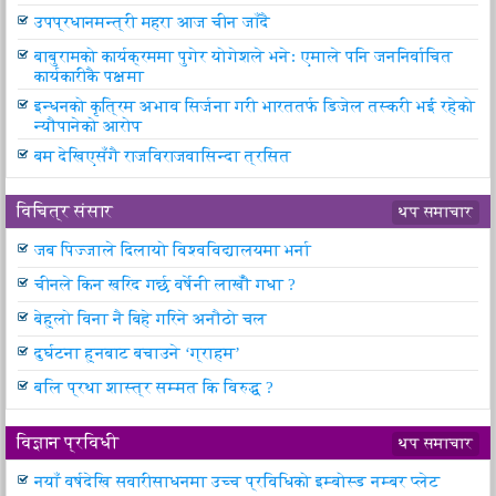
उपप्रधानमन्त्री महरा आज चीन जाँदै
बाबुरामको कार्यक्रममा पुगेर योगेशले भनेः एमाले पनि जननिर्वाचित
कार्यकारीकै पक्षमा
इन्धनको कृत्रिम अभाव सिर्जना गरी भारततर्फ डिजेल तस्करी भई रहेको
न्यौपानेको आरोप
बम देखिएसँगै राजविराजवासिन्दा त्रसित
विचित्र संसार
थप समाचार
जब पिज्जाले दिलायो विश्वविद्यालयमा भर्ना
चीनले किन खरिद गर्छ वर्षेनी लाखौँ गधा ?
बेहुलो विना नै बिहे गरिने अनौठो चल
दुर्घटना हुनबाट बचाउने ‘ग्राहम’
बलि प्रथा शास्त्र सम्मत कि विरुद्ध ?
विज्ञान प्रविधी
थप समाचार
नयाँ वर्षदेखि सवारीसाधनमा उच्च प्रविधिको इम्बोस्ड नम्बर प्लेट